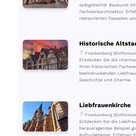
spätgotischer Baukunst m
Fachwerkarchitektur. Erfa
restaurierten Fassaden und
Historische Altsta
Frankenberg (Entfernun
Entdecken Sie die charman
ihren historischen Fachw
beeindruckenden Liebfrauen
Geschichte und Charme.
Liebfrauenkirche
Frankenberg (Entfernun
Entdecken Sie die Liebfra
herausragendes Beispiel g
Kulturdenkmal. Erfahren S