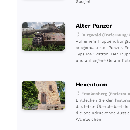
Google!
Alter Panzer
Burgwald (Entfernung: 
Auf einem Truppenübungsp
ausgemusterter Panzer. Es
Typs M47 Patton. Der Trup
und auf eigene Gefahr bet
Hexenturm
Frankenberg (Entfernun
Entdecken Sie den histori
das letzte Überbleibsel de
die beeindruckende Aussic
Wahrzeichen.