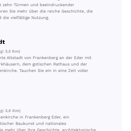
it zehn Türmen und beeindruckender
hren Sie mehr über die reiche Geschichte, die
 die vielfältige Nutzung.
dt
g: 3,5 Km)
te Altstadt von Frankenberg an der Eder mit
erkhäusern, dem gotischen Rathaus und der
kirche. Tauchen Sie ein in eine Zeit voller
g: 3,6 Km)
uenkirche in Frankenberg Eder, ein
otischer Baukunst und nationales
ie mehr über ihre Geschichte, architektonische