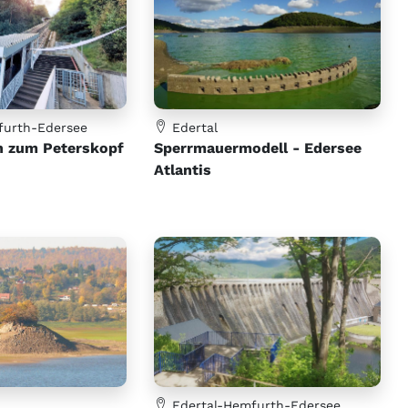
furth-Edersee
Edertal
n zum Peterskopf
Sperrmauermodell - Edersee
Atlantis
Edertal-Hemfurth-Edersee