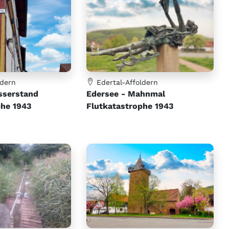
ldern
Edertal-Affoldern
sserstand
Edersee - Mahnmal
phe 1943
Flutkatastrophe 1943