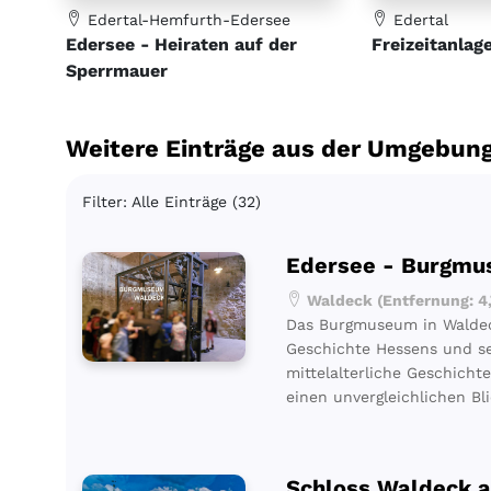
Edertal-Hemfurth-Edersee
Edertal
Edersee - Heiraten auf der
Freizeitanlag
Sperrmauer
Weitere Einträge aus der Umgebung
Filter: Alle Einträge (32)
Edersee - Burgm
Waldeck (Entfernung: 4
Das Burgmuseum in Waldeck
Geschichte Hessens und se
mittelalterliche Geschich
einen unvergleichlichen Bl
Schloss Waldeck 