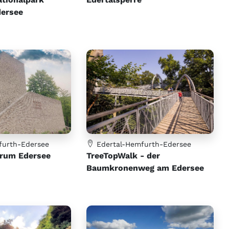
dersee
furth-Edersee
Edertal-Hemfurth-Edersee
rum Edersee
TreeTopWalk - der
Baumkronenweg am Edersee