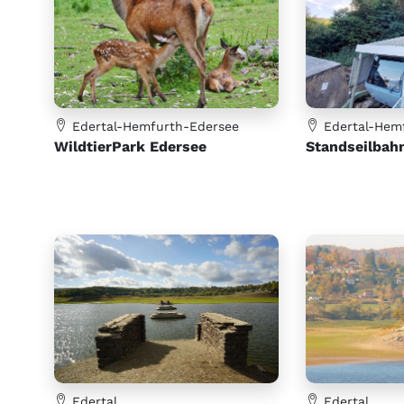
Edertal-Hemfurth-Edersee
Edertal-Hem
WildtierPark Edersee
Standseilbah
Edertal
Edertal