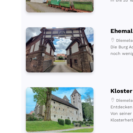
in bis zu 
Ehemal
Diemelse
Die Burg A
noch wenig
Kloster
Diemelse
Entdecken 
Von seiner
Klosterherb