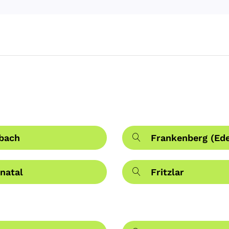
bach
Frankenberg (Ede
natal
Fritzlar