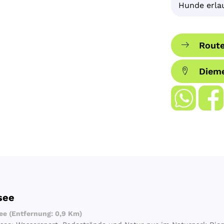
Hunde erla
Route
Diem
see
e (Entfernung: 0,9 Km)