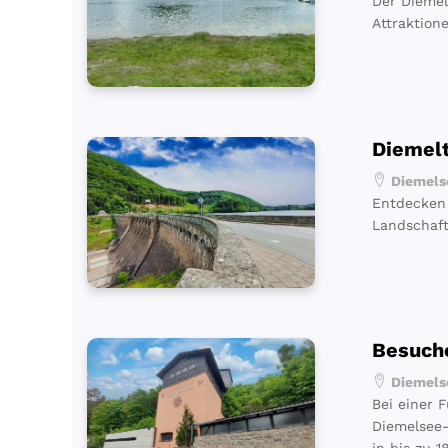
Der Diemel
Attraktion
Diemel
Diemelse
Entdecken 
Landschaft
Besuche
Diemelse
Bei einer 
Diemelsee-