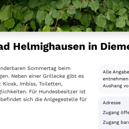
ad Helmighausen in Diem
underbaren Sommertag beim
Alle Angab
. Neben einer Grillecke gibt es
entnehmen S
Kiosk, Imbiss, Toiletten,
Aushang vor
ichkeiten. Für Hundesbesitzer ist
efindet sich die Anlgegestelle für
Adresse
Zugang öffe
Zugang barr