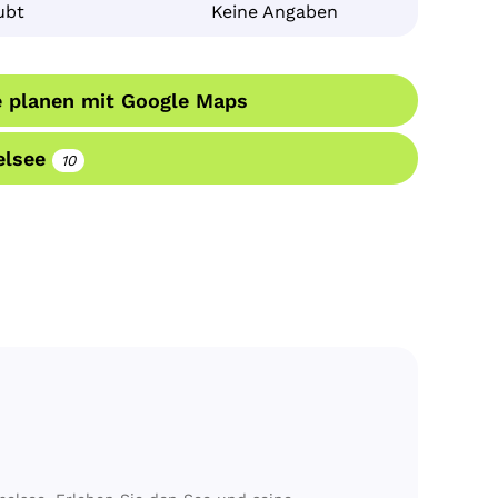
ubt
Keine Angaben
 planen mit Google Maps
elsee
10