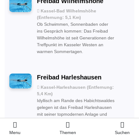
Freibad Wilhelmshöhe
Kassel-Bad Wilhelmshöhe
(Entfernung: 5,1 Km)
Ob Schwimmen, Sonnenbaden oder
ins Gespräch kommen: Das Freibad
Wilhelmshöhe ist seit Generationen der
Treffpunkt im Kasseler Westen an
warmen Sommertagen.
Freibad Harleshausen
Kassel-Harleshausen (Entfernung:
5,4 Km)
Idyllisch am Rande des Habichtswaldes
gelegen ist das Freibad Harleshausen
mit seiner topmodernen Anlage und
der absoluten Wohlfühlatmosphäre das
perfekte Ausflugsziel für Groß und
Menu
Themen
Suchen
Klein an heißen Sommertagen.