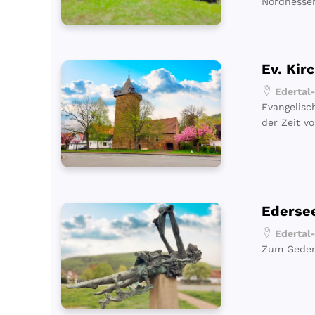
Nordhesse
Ev. Kir
Edertal-
Evangelisc
der Zeit v
Ederse
Edertal-
Zum Gedenk