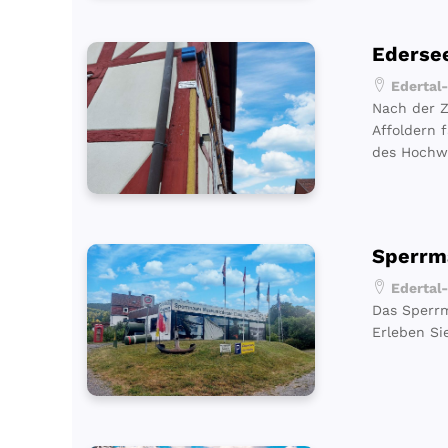
Ederse
Edertal-
Nach der Z
Affoldern 
des Hochw
Sperrm
Edertal-
Das Sperrm
Erleben Si