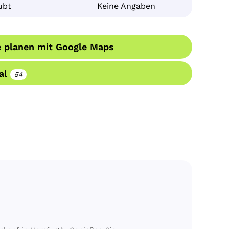
ubt
Keine Angaben
 planen mit Google Maps
al
54