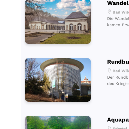
Wandel
Bad Wil
Die Wandel
kamen Erwe
Rundbu
Bad Wil
Der Rundbu
des Kriege
Aquapa
Edertal-