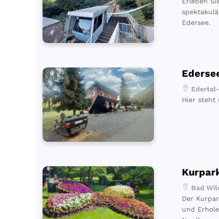
Erleben Si
spektakulä
Edersee.
Edersee
Edertal-
Hier steht
Kurpar
Bad Wild
Der Kurpar
und Erhole