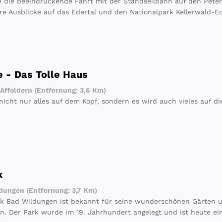
e die beeindruckende Fahrt mit der Standseilbahn auf den Pete
re Ausblicke auf das Edertal und den Nationalpark Kellerwald-Ed
 - Das Tolle Haus
Affoldern (Entfernung: 3,6 Km)
 nicht nur alles auf dem Kopf, sondern es wird auch vieles auf di
k
ungen (Entfernung: 3,7 Km)
k Bad Wildungen ist bekannt für seine wunderschönen Gärten 
n. Der Park wurde im 19. Jahrhundert angelegt und ist heute ein