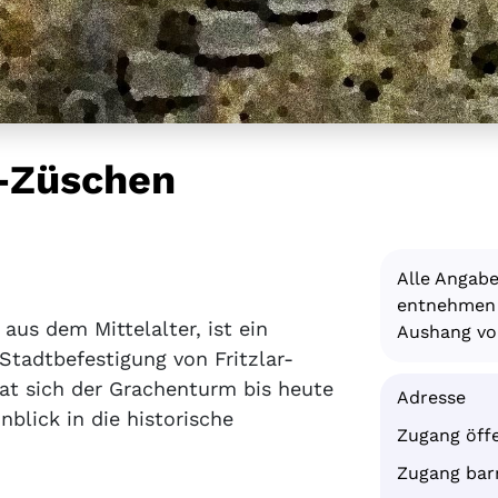
r-Züschen
Alle Angab
entnehmen S
aus dem Mittelalter, ist ein
Aushang vor
tadtbefestigung von Fritzlar-
t sich der Grachenturm bis heute
Adresse
nblick in die historische
Zugang öffe
Zugang barr