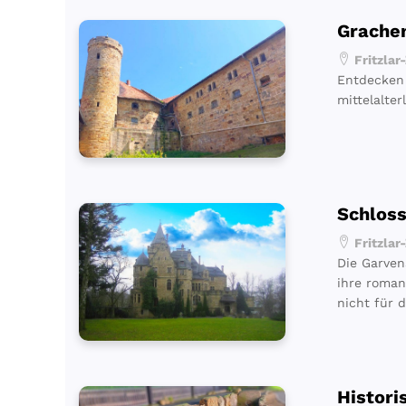
Grache
Fritzlar
Entdecken 
mittelalte
Schlos
Fritzlar
Die Garven
ihre roman
nicht für d
Histor