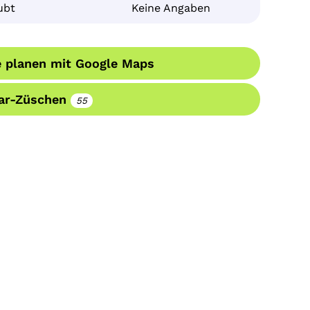
ubt
Keine Angaben
 planen mit Google Maps
lar-Züschen
55