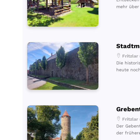
mehr über 
Stadtm
Fritzlar
Die histor
heute noch
Greben
Fritzlar
Der Gebent
der früher