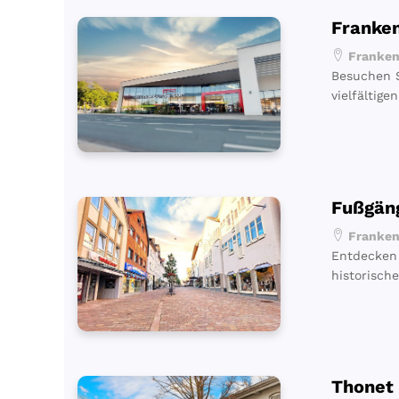
Franken
Frankenb
Besuchen S
vielfältig
Fußgän
Frankenb
Entdecken 
historisch
Thonet