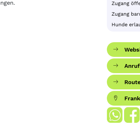
ungen.
Zugang öffe
Zugang barr
Hunde erla
Websi
Anruf
Route
Fran