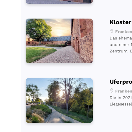
Kloster
Frankenb
Das ehemal
und einer 
Zentrum. E
Uferpr
Frankenb
Die in 202
Liegesesse