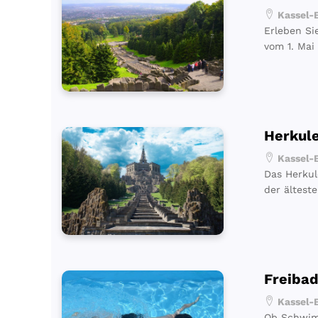
Kassel-B
Erleben Si
vom 1. Mai
Herkul
Kassel-B
Das Herkul
der ältest
Freiba
Kassel-B
Ob Schwim