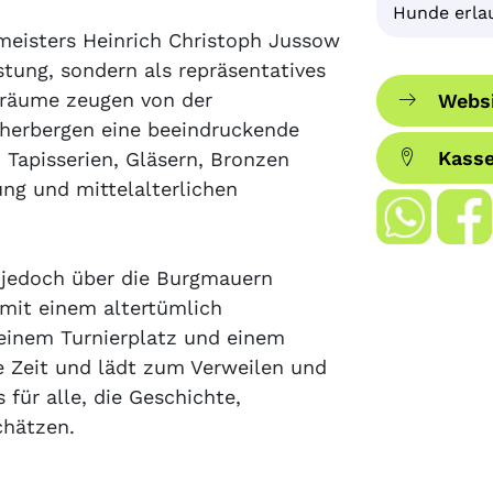
Hunde erla
meisters Heinrich Christoph Jussow
stung, sondern als repräsentatives
nräume zeugen von der
Websi
herbergen eine beeindruckende
Kass
 Tapisserien, Gläsern, Bronzen
ng und mittelalterlichen
h jedoch über die Burgmauern
 mit einem altertümlich
einem Turnierplatz und einem
re Zeit und lädt zum Verweilen und
 für alle, die Geschichte,
chätzen.