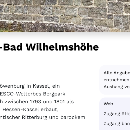
l-Bad Wilhelmshöhe
Alle Angab
entnehmen S
Löwenburg in Kassel, ein
Aushang vor
NESCO-Welterbes Bergpark
h zwischen 1793 und 1801 als
Web
 Hessen-Kassel erbaut,
Zugang öffe
ntischer Ritterburg und barockem
Zugang barr