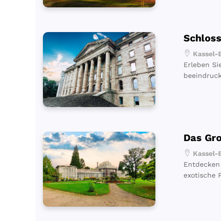
Schlos
Kassel-B
Erleben Si
beeindruc
Das Gr
Kassel-B
Entdecken 
exotische 