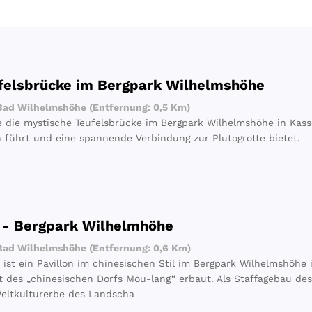
felsbrücke im Bergpark Wilhelmshöhe
ad Wilhelmshöhe (Entfernung: 0,5 Km)
e die mystische Teufelsbrücke im Bergpark Wilhelmshöhe in Kasse
h führt und eine spannende Verbindung zur Plutogrotte bietet.
 - Bergpark Wilhelmhöhe
ad Wilhelmshöhe (Entfernung: 0,6 Km)
 ist ein Pavillon im chinesischen Stil im Bergpark Wilhelmshöhe 
t des „chinesischen Dorfs Mou-lang“ erbaut. Als Staffagebau des
ltkulturerbe des Landscha