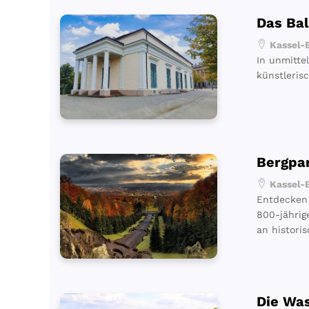
Das Ba
Kassel-B
In unmitte
künstlerisc
Bergpa
Kassel-B
Entdecken 
800-jährig
an histori
Die Wa