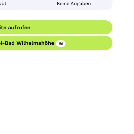
ubt
Keine Angaben
te aufrufen
el-Bad Wilhelmshöhe
65