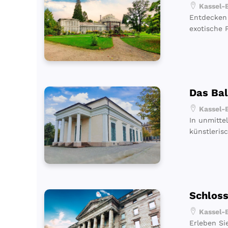
Kassel-B
Entdecken 
exotische 
Das Ba
Kassel-B
In unmitte
künstlerisc
Schlos
Kassel-B
Erleben Si