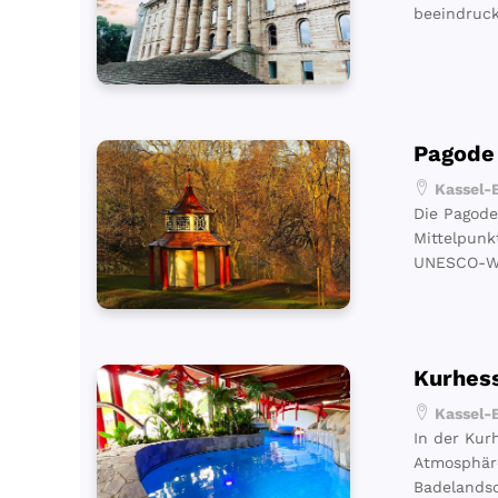
beeindruc
Pagode
Kassel-B
Die Pagode
Mittelpunk
UNESCO-We
Kurhes
Kassel-B
In der Kur
Atmosphäre
Badelandsc