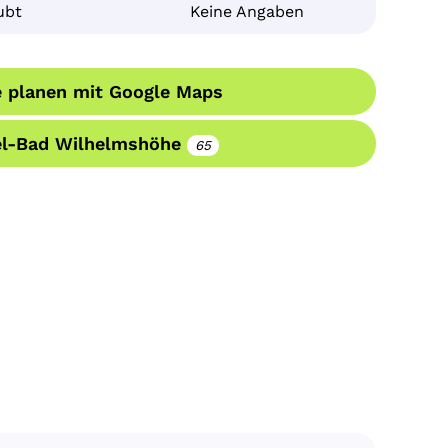
ubt
Keine Angaben
 planen mit Google Maps
el-Bad Wilhelmshöhe
65