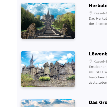
Herkul
Kassel-B
Das Herkul
der ältest
Löwenb
Kassel-B
Entdecken 
UNESCO-Wel
barockem L
gestaltete
Das Gr