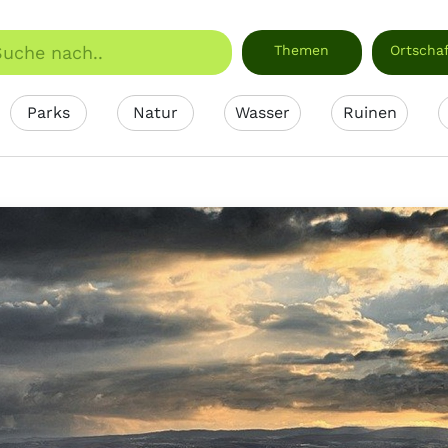
Themen
Ortscha
Parks
Natur
Wasser
Ruinen