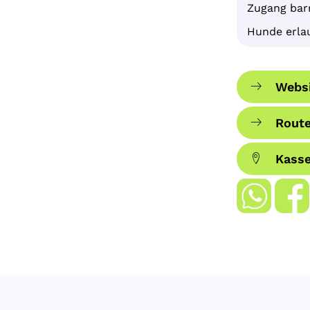
Zugang barr
Hunde erla
Websi
Route
Kass