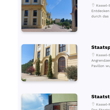
Kassel-S
Entdecken 
durch das 
Staats
Kassel-S
Angrendzen
Pavillon wu
Staatst
Kassel-M
Das Staats