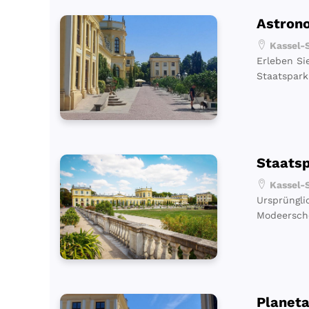
Astrono
Kassel-S
Erleben Si
Staatspark
Staatsp
Kassel-S
Ursprüngli
Modeersche
Planet