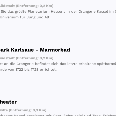
üdstadt (Entfernung: 0,2 Km)
Sie das größte Planetarium Hessens in der Orangerie Kassel im
Universum für Jung und Alt.
park Karlsaue - Marmorbad
üdstadt (Entfernung: 0,2 Km)
t an die Orangerie befindet sich das letzte erhaltene spätbar
rde von 1722 bis 1728 errichtet.
heater
itte (Entfernung: 0,3 Km)
theater Kassel begeistert mit Oper, Schauspiel und Tanz. Erleben