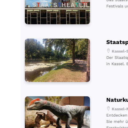
Festivals u
Staats
Kassel-S
Der Staats
in Kassel.
Natur
Kassel-M
Entdecken 
Sie mehr ü
Forstwirtsc