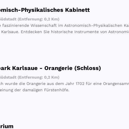
misch-Physikalisches Kabinett
üdstadt (Entfernung: 0,2 Km)
e faszinierende Wissenschaft im Astronomisch-Physikalischen Kab
 Karlsaue. Entdecken Sie historische Instrumente von Astronomie
ark Karlsaue - Orangerie (Schloss)
üdstadt (Entfernung: 0,2 Km)
ch wurde die Orangerie aus dem Jahr 1702 für eine Orangensamm
inung der damaligen Fürstenhöfe.
arium