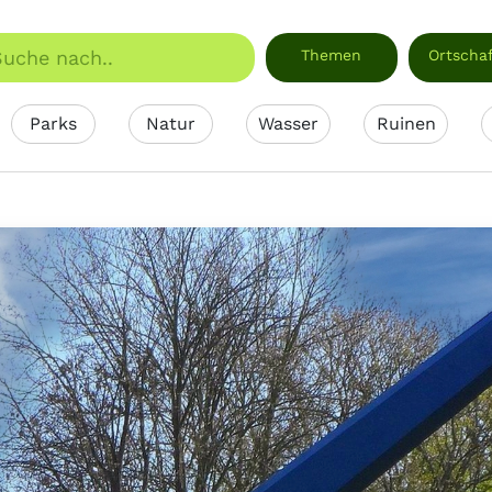
Themen
Ortscha
Parks
Natur
Wasser
Ruinen