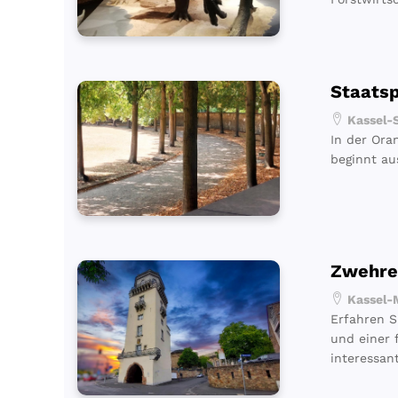
Staats
Kassel-S
In der Ora
beginnt au
Zwehre
Kassel-M
Erfahren S
und einer 
interessan