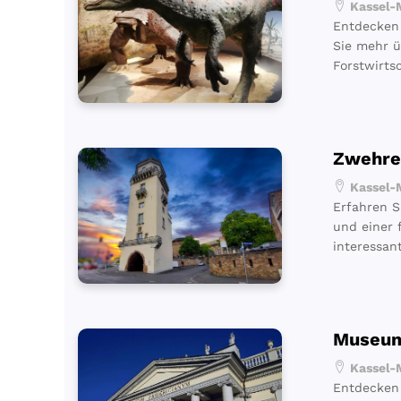
Kassel-M
Entdecken 
Sie mehr ü
Forstwirtsc
Zwehre
Kassel-M
Erfahren S
und einer 
interessan
Museum
Kassel-M
Entdecken 