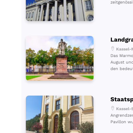
zeitgenöss
Landgra
Kassel-M
Das Marmor
August und
den bedeu
Staats
Kassel-S
Angrendzen
Pavillon wu