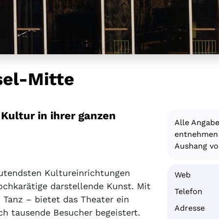
sel-Mitte
Kultur in ihrer ganzen
Alle Angab
entnehmen S
Aushang vor
eutendsten Kultureinrichtungen
Web
chkarätige darstellende Kunst. Mit
Telefon
 Tanz – bietet das Theater ein
Adresse
ch tausende Besucher begeistert.