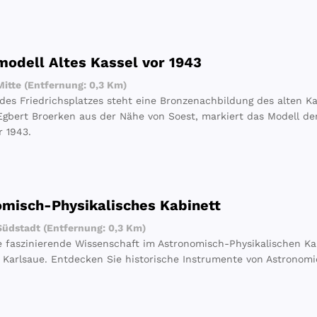
odell Altes Kassel vor 1943
itte (Entfernung: 0,3 Km)
es Friedrichsplatzes steht eine Bronzenachbildung des alten K
Egbert Broerken aus der Nähe von Soest, markiert das Modell d
r 1943.
misch-Physikalisches Kabinett
üdstadt (Entfernung: 0,3 Km)
e faszinierende Wissenschaft im Astronomisch-Physikalischen Kab
 Karlsaue. Entdecken Sie historische Instrumente von Astronomie