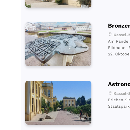
Bronzem
Kassel-M
Am Rande d
Bildhauer 
22. Oktobe
Astrono
Kassel-S
Erleben Si
Staatspark