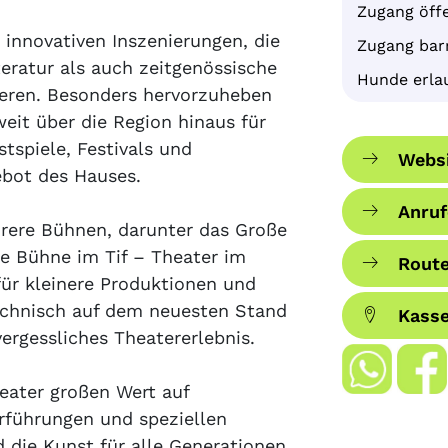
Zugang öffe
 innovativen Inszenierungen, die
Zugang barr
eratur als auch zeitgenössische
Hunde erla
ieren. Besonders hervorzuheben
eit über die Region hinaus für
tspiele, Festivals und
Websi
ebot des Hauses.
Anruf
hrere Bühnen, darunter das Große
re Bühne im Tif – Theater im
Route
für kleinere Produktionen und
echnisch auf dem neuesten Stand
Kasse
ergessliches Theatererlebnis.
eater großen Wert auf
rführungen und speziellen
 die Kunst für alle Generationen