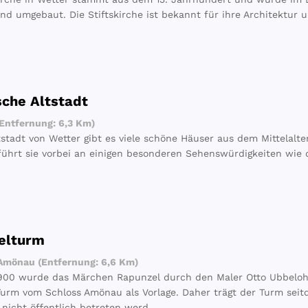
und umgebaut. Die Stiftskirche ist bekannt für ihre Architektur 
sche Altstadt
Entfernung: 6,3 Km)
ststadt von Wetter gibt es viele schöne Häuser aus dem Mittelalte
ührt sie vorbei an einigen besonderen Sehenswürdigkeiten wie
elturm
Amönau (Entfernung: 6,6 Km)
900 wurde das Märchen Rapunzel durch den Maler Otto Ubbelohde
urm vom Schloss Amönau als Vorlage. Daher trägt der Turm se
nicht öffentlich betreten werd