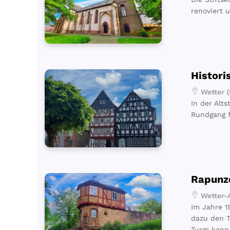
renoviert 
Histori
Wetter (
In der Alt
Rundgang f
Rapunz
Wetter-
Im Jahre 1
dazu den T
Turm kann 