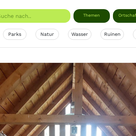
Themen
Ortscha
Parks
Natur
Wasser
Ruinen