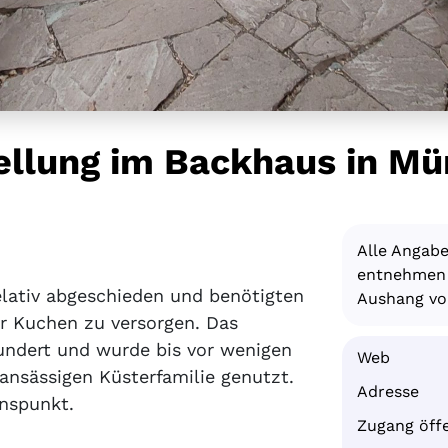
tellung im Backhaus in M
Alle Angab
entnehmen S
elativ abgeschieden und benötigten
Aushang vor
r Kuchen zu versorgen. Das
ndert und wurde bis vor wenigen
Web
ansässigen Küsterfamilie genutzt.
Adresse
onspunkt.
Zugang öffe