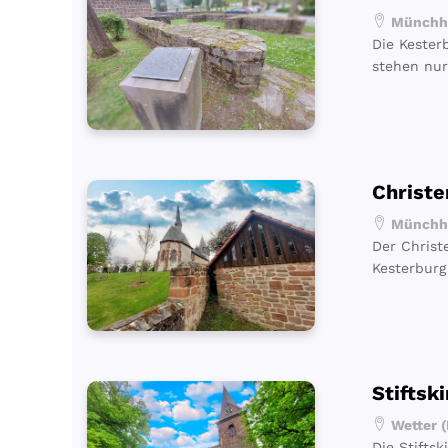
Münchha
Die Kester
stehen nur
Christe
Münchha
Der Christ
Kesterbur
Stiftsk
Wetter (
Die Stifts