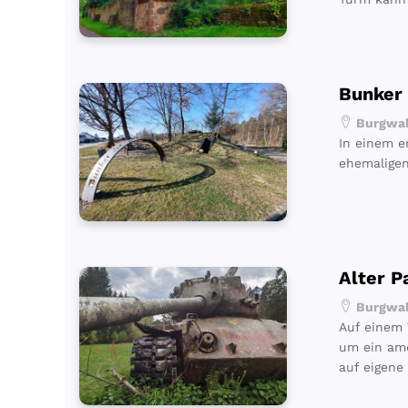
Bunker 
Burgwald
In einem e
ehemaligen
Alter P
Burgwald
Auf einem 
um ein ame
auf eigene