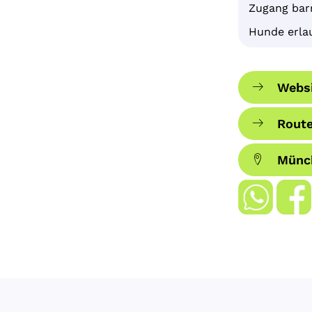
Zugang barr
Hunde erla
Websi
Route
Münc