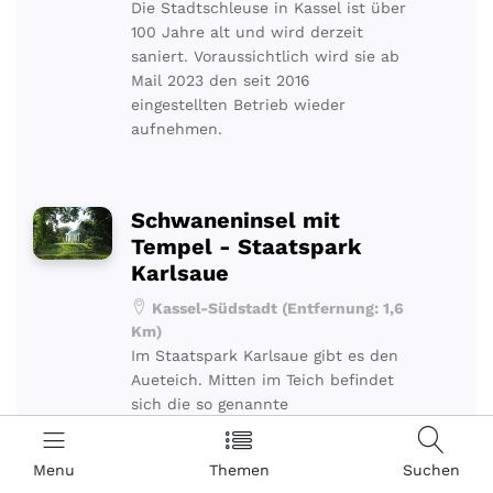
Die Stadtschleuse in Kassel ist über
100 Jahre alt und wird derzeit
saniert. Voraussichtlich wird sie ab
Mail 2023 den seit 2016
eingestellten Betrieb wieder
aufnehmen.
Schwaneninsel mit
Tempel - Staatspark
Karlsaue
Kassel-Südstadt (Entfernung: 1,6
Km)
Im Staatspark Karlsaue gibt es den
Aueteich. Mitten im Teich befindet
sich die so genannte
Schwaneninsel. Auf der Insel
befindet sich ein neoklassischer
Menu
Themen
Suchen
Tempel aus dem 18. Jahrhundert