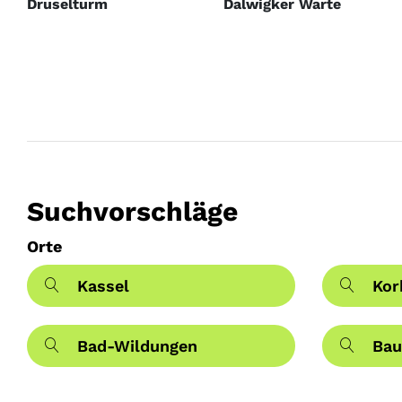
Druselturm
Dalwigker Warte
Suchvorschläge
Orte
Kassel
Kor
Bad-Wildungen
Bau