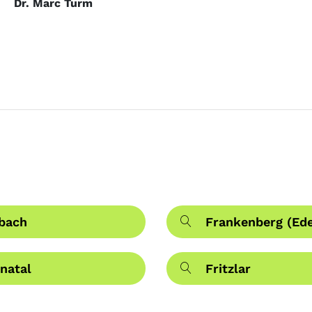
Dr. Marc Turm
bach
Frankenberg (Ede
natal
Fritzlar