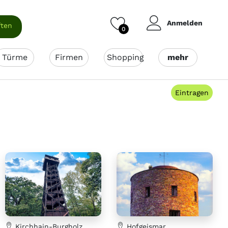
Anmelden
ften
0
Türme
Firmen
Shopping
mehr
Eintragen
Kirchhain-Burgholz
Hofgeismar